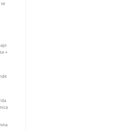
 se
bajo
sa »
ende
arda
nica
mina