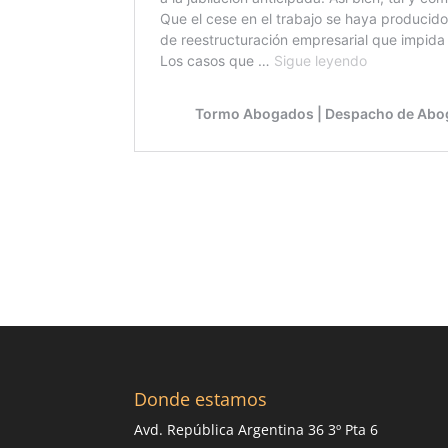
Donde estamos
Avd. República Argentina 36 3º Pta 6